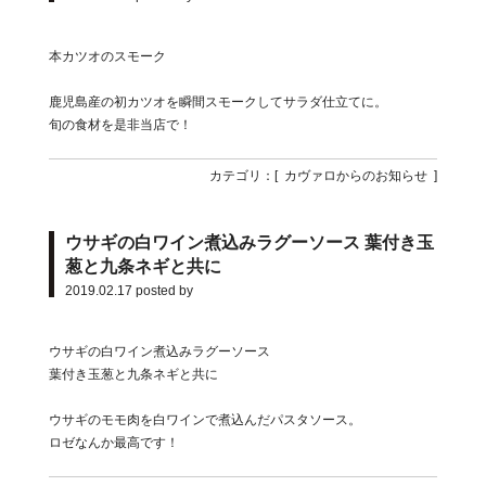
本カツオのスモーク
鹿児島産の初カツオを瞬間スモークしてサラダ仕立てに。
旬の食材を是非当店で！
カテゴリ：[
カヴァロからのお知らせ
]
ウサギの白ワイン煮込みラグーソース 葉付き玉
葱と九条ネギと共に
2019.02.17
posted by
ウサギの白ワイン煮込みラグーソース
葉付き玉葱と九条ネギと共に
ウサギのモモ肉を白ワインで煮込んだパスタソース。
ロゼなんか最高です！