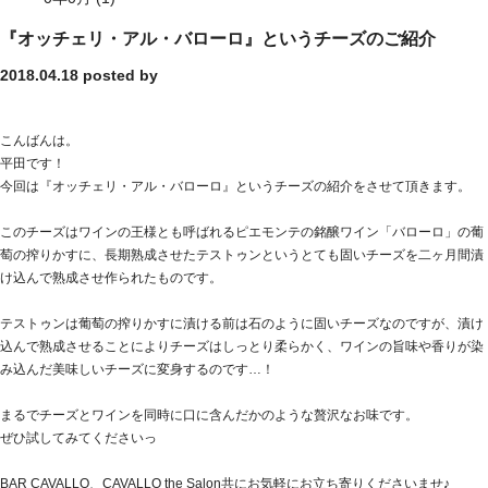
『オッチェリ・アル・バローロ』というチーズのご紹介
2018.04.18
posted by
こんばんは。
平田です！
今回は『オッチェリ・アル・バローロ』というチーズの紹介をさせて頂きます。
このチーズはワインの王様とも呼ばれるピエモンテの銘醸ワイン「バローロ」の葡
萄の搾りかすに、長期熟成させたテストゥンというとても固いチーズを二ヶ月間漬
け込んで熟成させ作られたものです。
テストゥンは葡萄の搾りかすに漬ける前は石のように固いチーズなのですが、漬け
込んで熟成させることによりチーズはしっとり柔らかく、ワインの旨味や香りが染
み込んだ美味しいチーズに変身するのです…！
まるでチーズとワインを同時に口に含んだかのような贅沢なお味です。
ぜひ試してみてくださいっ
BAR CAVALLO、CAVALLO the Salon共にお気軽にお立ち寄りくださいませ♪