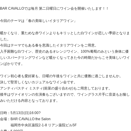
BAR CAVALLOでは毎月 第二日曜日にワイン会を開催いたします！！
今回のテーマは「春の美味しいイタリアワイン」
暖かくなり、重ためな赤ワインよりもキリッとした白ワインが恋しい季節となりま
した。
今回はテーマでもある春を意識したイタリアワインをご用意。
入手困難な白ワイン、歴史のあるオレンジワイン、100%葡萄のみという身体に優
しいスパークリングワインなど暖かくなってきた今の時期だからこそ美味しいワイ
ンばかりです。
ワイン初心者も愛好家も、日曜の午後をワインと共に優雅に過ごしませんか。
決して堅苦しくないカジュアルなワイン会です。
アンティパスティ ミスティ(前菜の盛り合わせ)もご用意しております。
後半はヴァイオリンの生演奏もございますので、ワイングラス片手に音楽もお愉し
みいただける内容となっております。
日時：5月13日(日)16:00?
会場：BAR CAVALLO the Salon
福岡市中央区薬院2-1-8 リアン薬院ビル5F