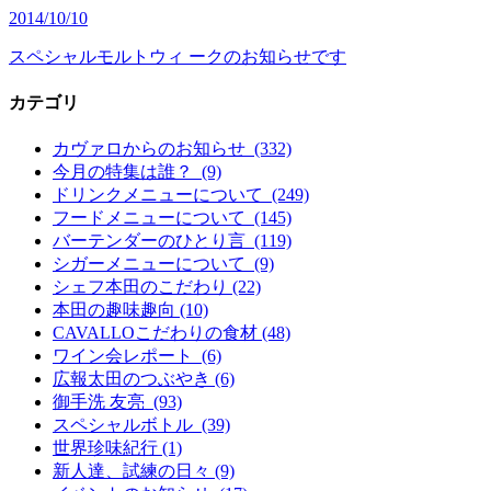
2014/10/10
スペシャルモルトウィ ークのお知らせです
カテゴリ
カヴァロからのお知らせ (332)
今月の特集は誰？ (9)
ドリンクメニューについて (249)
フードメニューについて (145)
バーテンダーのひとり言 (119)
シガーメニューについて (9)
シェフ本田のこだわり (22)
本田の趣味趣向 (10)
CAVALLOこだわりの食材 (48)
ワイン会レポート (6)
広報太田のつぶやき (6)
御手洗 友亮 (93)
スペシャルボトル (39)
世界珍味紀行 (1)
新人達、試練の日々 (9)