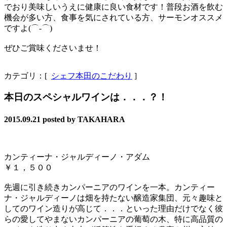
でおり美味しいうえに健康に良い食材です！普段お酒を飲む
機会が多い方、食事を気にされている方、サーモンオススメ
ですよ(⌒-⌒)
ぜひご賞味くださいませ！
カテゴリ：[
シェフ本田のこだわり
]
本日のスペシャルワインは．．．？！
2015.09.21
posted by TAKAHARA
カンティーナ・ジャルディーノ・アダム
￥１，５００
先週に引き続きカンパーニアのワインを一本。カンティー
ナ・ジャルディーノは畑を持たない醸造家集団、元々趣味と
してのワイン造りが高じて．．．といった理由だけでなく彼
らの愛してやまないカンパーニアの葡萄の木、特に高品質の