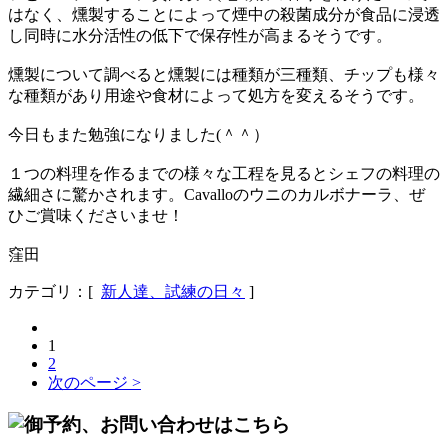
はなく、燻製することによって煙中の殺菌成分が食品に浸透
し同時に水分活性の低下で保存性が高まるそうです。
燻製について調べると燻製には種類が三種類、チップも様々
な種類があり用途や食材によって処方を変えるそうです。
今日もまた勉強になりました(＾＾）
１つの料理を作るまでの様々な工程を見るとシェフの料理の
繊細さに驚かされます。Cavalloのウニのカルボナーラ、ぜ
ひご賞味くださいませ！
窪田
カテゴリ：[
新人達、試練の日々
]
1
2
次のページ >