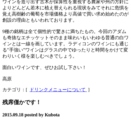
ワインを造り出す古木が採算性を重視する農家や州の方針に
よりどんどん若木に植え替えられる現状をみてそれに危惧を
覚え高樹齢の葡萄を市場価格より高値で買い求め始めたのが
創設の理由ともいわれております。
9種の銘柄は全て個性的で驚きに満ちたもの。今回のアダム
も奇抜なエチッケットそのまま味わいもいわゆる普通の白ワ
インとは一線を画しています。ラディコンのワインにも通じ
る"手強い”ワインはグラスの中でゆったりと時間をかけて変
わりいく様を楽しむべきでしょう。
面白いワインです、ぜひお試し下さい！
高原
カテゴリ：[
ドリンクメニューについて
]
残席僅かです！
2015.09.18
posted by Kubota