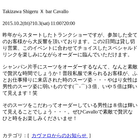
Takizawa Shigeru Ｘ bar Cavallo
2015.10.2(fri)?10.3(sat) 11:00?20:00
昨年からスタートしたトランクショーですが、参加した全て
のお客様から大反響を頂いております。この2日間は貸し切
り営業、このイベントに合わせてチョイスしたスペシャルド
リンクを楽しみにながらオーダーに臨んでいただけます。
シャンパン片手にスーツをオーダーするなんて、なんと素敵
で贅沢な時間でしょうか！普段私服で来られるお客様が、ふ
とお仕事帰りに来店された時のスーツ姿・・・やはり女性は
男性のスーツ姿に弱いものです(⌒-⌒)３倍、いや５倍は輝い
て見えます！笑
そのスーツをこだわってオーダーしている男性は８倍は輝い
て見えることでしょう・・・。ぜひCavalloで素敵で贅沢な
ひと時をお楽しみくださいませ！
カテゴリ：[
カヴァロからのお知らせ
]