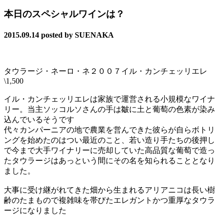
本日のスペシャルワインは？
2015.09.14
posted by SUENAKA
タウラージ・ネーロ・ネ２００７イル・カンチェッリエレ
\1,500
イル・カンチェッリエレは家族で運営される小規模なワイナ
リー。当主ソッコルソさんの手は皺に土と葡萄の色素が染み
込んでいるそうです
代々カンパーニアの地で農業を営んできた彼らが自らボトリ
ングを始めたのはつい最近のこと、若い造り手たちの後押し
で今まで大手ワイナリーに売却していた高品質な葡萄で造っ
たタウラージはあっという間にその名を知られることとなり
ました。
大事に受け継がれてきた畑から生まれるアリアニコは長い樹
齢のたまもので複雑味を帯びたエレガントかつ重厚なタウラ
ージになりました