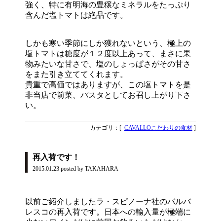
強く、特に有明海の豊穣なミネラルをたっぷり
含んだ塩トマトは絶品です。
しかも寒い季節にしか獲れないという、極上の
塩トマトは糖度が１２度以上あって、まさに果
物みたいな甘さで、塩のしょっぱさがその甘さ
をまた引き立ててくれます。
貴重で高価ではありますが、この塩トマトを是
非当店で前菜、パスタとしてお召し上がり下さ
い。
カテゴリ：[
CAVALLOこだわりの食材
]
再入荷です！
2015.01.23
posted by TAKAHARA
以前ご紹介しましたラ・スピノーナ社のバルバ
レスコの再入荷です。日本への輸入量が極端に