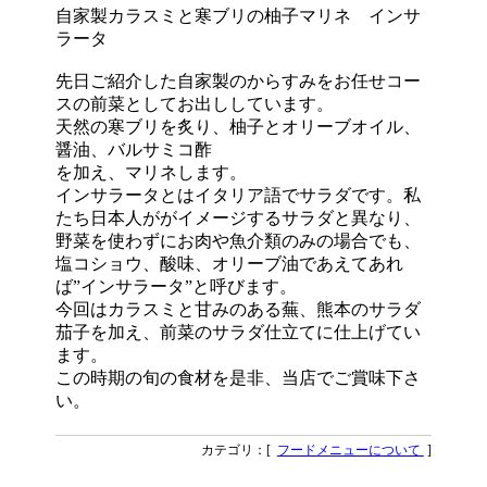
自家製カラスミと寒ブリの柚子マリネ インサ
ラータ
先日ご紹介した自家製のからすみをお任せコー
スの前菜としてお出ししています。
天然の寒ブリを炙り、柚子とオリーブオイル、
醤油、バルサミコ酢
を加え、マリネします。
インサラータとはイタリア語でサラダです。私
たち日本人ががイメージするサラダと異なり、
野菜を使わずにお肉や魚介類のみの場合でも、
塩コショウ、酸味、オリーブ油であえてあれ
ば”インサラータ”と呼びます。
今回はカラスミと甘みのある蕪、熊本のサラダ
茄子を加え、前菜のサラダ仕立てに仕上げてい
ます。
この時期の旬の食材を是非、当店でご賞味下さ
い。
カテゴリ：[
フードメニューについて
]