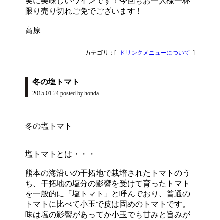
実に美味しいワインです！今回もお一人様一杯
限り売り切れご免でございます！
高原
カテゴリ：[
ドリンクメニューについて
]
冬の塩トマト
2015.01.24
posted by honda
冬の塩トマト
塩トマトとは・・・
熊本の海沿いの干拓地で栽培されたトマトのう
ち、干拓地の塩分の影響を受けて育ったトマト
を一般的に「塩トマト」と呼んでおり、普通の
トマトに比べて小玉で皮は固めのトマトです。
味は塩の影響があってか小玉でも甘みと旨みが