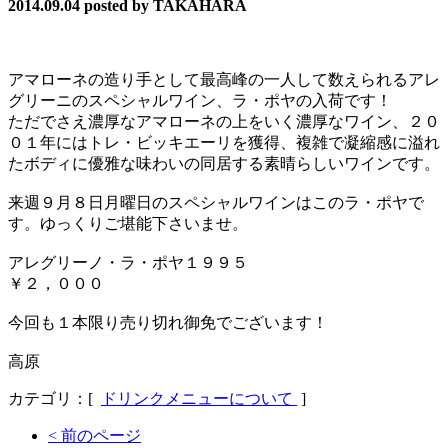
2014.09.04
posted by TAKAHARA
アマローネの造り手として最高峰の一人して数えられるアレ
グリーニのスペシャルワイン、ラ・ポヤの入荷です！
ただでさえ濃厚なアマローネの上をいく濃厚なワイン、２０
０１年にはトレ・ビッキエーリを獲得、複雑で凝縮感に溢れ
たボディに優雅な味わいの同居する素晴らしいワインです。
来週９月８日月曜日のスペシャルワインはこのラ・ポヤで
す。ゆっくりご堪能下さいませ。
アレグリーノ・ラ・ポヤ１９９５
￥２，０００
今回も１本限り売り切れ御免でございます！
高原
カテゴリ：[
ドリンクメニューについて
]
< 前のページ