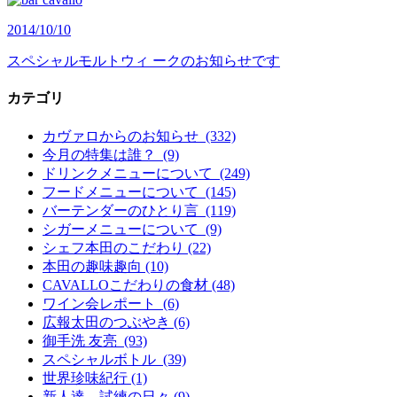
2014/10/10
スペシャルモルトウィ ークのお知らせです
カテゴリ
カヴァロからのお知らせ (332)
今月の特集は誰？ (9)
ドリンクメニューについて (249)
フードメニューについて (145)
バーテンダーのひとり言 (119)
シガーメニューについて (9)
シェフ本田のこだわり (22)
本田の趣味趣向 (10)
CAVALLOこだわりの食材 (48)
ワイン会レポート (6)
広報太田のつぶやき (6)
御手洗 友亮 (93)
スペシャルボトル (39)
世界珍味紀行 (1)
新人達、試練の日々 (9)