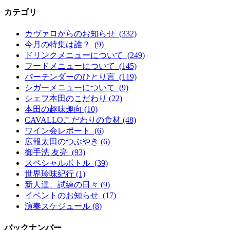
カテゴリ
カヴァロからのお知らせ (332)
今月の特集は誰？ (9)
ドリンクメニューについて (249)
フードメニューについて (145)
バーテンダーのひとり言 (119)
シガーメニューについて (9)
シェフ本田のこだわり (22)
本田の趣味趣向 (10)
CAVALLOこだわりの食材 (48)
ワイン会レポート (6)
広報太田のつぶやき (6)
御手洗 友亮 (93)
スペシャルボトル (39)
世界珍味紀行 (1)
新人達、試練の日々 (9)
イベントのお知らせ (17)
演奏スケジュール (8)
バックナンバー