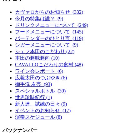
カヴァロからのお知らせ (332)
今月の特集は誰？ (9)
ドリンクメニューについて (249)
フードメニューについて (145)
バーテンダーのひとり言 (119)
シガーメニューについて (9)
シェフ本田のこだわり (22)
本田の趣味趣向 (10)
CAVALLOこだわりの食材 (48)
ワイン会レポート (6)
広報太田のつぶやき (6)
御手洗 友亮 (93)
スペシャルボトル (39)
世界珍味紀行 (1)
新人達、試練の日々 (9)
イベントのお知らせ (17)
演奏スケジュール (8)
バックナンバー