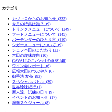
カテゴリ
カヴァロからのお知らせ (332)
今月の特集は誰？ (9)
ドリンクメニューについて (249)
フードメニューについて (145)
バーテンダーのひとり言 (119)
シガーメニューについて (9)
シェフ本田のこだわり (22)
本田の趣味趣向 (10)
CAVALLOこだわりの食材 (48)
ワイン会レポート (6)
広報太田のつぶやき (6)
御手洗 友亮 (93)
スペシャルボトル (39)
世界珍味紀行 (1)
新人達、試練の日々 (9)
イベントのお知らせ (17)
演奏スケジュール (8)