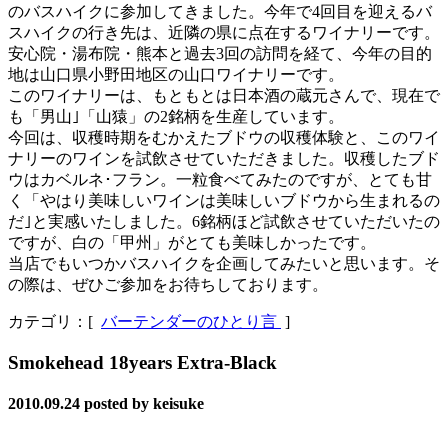
のバスハイクに参加してきました。今年で4回目を迎えるバ
スハイクの行き先は、近隣の県に点在するワイナリーです。
安心院・湯布院・熊本と過去3回の訪問を経て、今年の目的
地は山口県小野田地区の山口ワイナリーです。
このワイナリーは、もともとは日本酒の蔵元さんで、現在で
も「男山｣「山猿」の2銘柄を生産しています。
今回は、収穫時期をむかえたブドウの収穫体験と、このワイ
ナリーのワインを試飲させていただきました。収穫したブド
ウはカベルネ･フラン。一粒食べてみたのですが、とても甘
く「やはり美味しいワインは美味しいブドウから生まれるの
だ｣と実感いたしました。6銘柄ほど試飲させていただいたの
ですが、白の「甲州」がとても美味しかったです。
当店でもいつかバスハイクを企画してみたいと思います。そ
の際は、ぜひご参加をお待ちしております。
カテゴリ：[
バーテンダーのひとり言
]
Smokehead 18years Extra-Black
2010.09.24
posted by keisuke