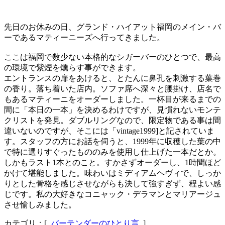
先日のお休みの日、グランド・ハイアット福岡のメイン・バ
ーであるマティーニーズへ行ってきました。
ここは福岡で数少ない本格的なシガーバーのひとつで、最高
の環境で紫煙を燻らす事ができます。
エントランスの扉をあけると、とたんに鼻孔を刺激する葉巻
の香り。落ち着いた店内。ソファ席へ深々と腰掛け、店名で
もあるマティーニをオーダーしました。一杯目が来るまでの
間に「本日の一本」を決めるわけですが、見慣れないモンテ
クリストを発見。ダブルリングなので、限定物である事は間
違いないのですが、そこには「vintage1999]と記されていま
す。スタッフの方にお話を伺うと、1999年に収穫した葉の中
で特に選りすぐったもののみを使用し仕上げた一本だとか。
しかもラスト1本とのこと。すかさずオーダーし、1時間ほど
かけて堪能しました。味わいはミディアムヘヴィで、しっか
りとした骨格を感じさせながらも決して強すぎず、程よい感
じです。私の大好きなコニャック・デラマンとマリアージュ
させ愉しみました。
カテゴリ：[
バーテンダーのひとり言
]