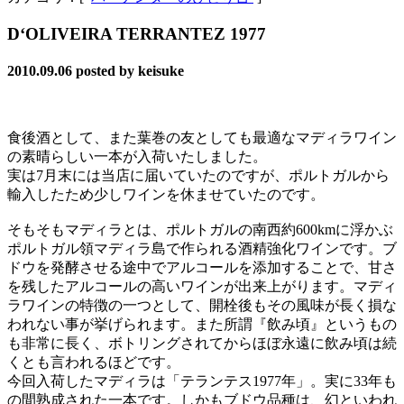
D‘OLIVEIRA TERRANTEZ 1977
2010.09.06
posted by keisuke
食後酒として、また葉巻の友としても最適なマディラワイン
の素晴らしい一本が入荷いたしました。
実は7月末には当店に届いていたのですが、ポルトガルから
輸入したため少しワインを休ませていたのです。
そもそもマディラとは、ポルトガルの南西約600kmに浮かぶ
ポルトガル領マディラ島で作られる酒精強化ワインです。ブ
ドウを発酵させる途中でアルコールを添加することで、甘さ
を残したアルコールの高いワインが出来上がります。マディ
ラワインの特徴の一つとして、開栓後もその風味が長く損な
われない事が挙げられます。また所謂『飲み頃』というもの
も非常に長く、ボトリングされてからほぼ永遠に飲み頃は続
くとも言われるほどです。
今回入荷したマディラは「テランテス1977年」。実に33年も
の間熟成された一本です。しかもブドウ品種は、幻といわれ