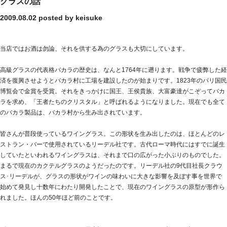
グラスの話
2009.08.02
posted by keisuke
当店ではお酒は勿論、それを供する為のグラスも大切にしています。
高級グラスの代表格バカラの歴史は、なんと1764年に遡ります。戦争で疲弊した経
済を復興させようとバカラ村に工場を建設したのが始まりです。1823年のパリ国民
博覧会で金賞を受賞。それをきっかけに国王、王侯貴族、大富豪達がこぞってバカ
ラを求め、「王者たちのクリスタル」と呼ばれるようになりました。現在でも全て
のバカラ製品は、バカラ村から生み出されています。
皆さんが普段使っているワイングラス。この形状を生み出したのは、ほとんどのレ
ストラン・バーで使用されているリーデル社です。古代ローマ時代にはすでに誕生
していたといわれるワイングラスは、それまで口の広がった小ぶりのものでした。
まるで現在のカクテルグラスのようだったのです。リーデル社の9代目社長クラウ
ス･リーデルが、グラスの形状がワインの味わいに大きな影響を及ぼす事を世界で
始めて発見し十数年にわたり開発したことで、現在のワイングラスの原型が形作ら
れました。ほんの50年ほど前のことです。