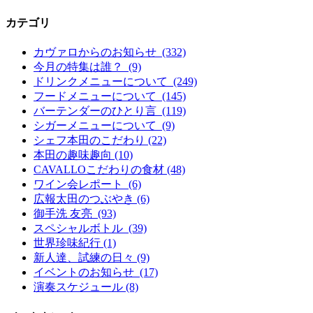
カテゴリ
カヴァロからのお知らせ (332)
今月の特集は誰？ (9)
ドリンクメニューについて (249)
フードメニューについて (145)
バーテンダーのひとり言 (119)
シガーメニューについて (9)
シェフ本田のこだわり (22)
本田の趣味趣向 (10)
CAVALLOこだわりの食材 (48)
ワイン会レポート (6)
広報太田のつぶやき (6)
御手洗 友亮 (93)
スペシャルボトル (39)
世界珍味紀行 (1)
新人達、試練の日々 (9)
イベントのお知らせ (17)
演奏スケジュール (8)