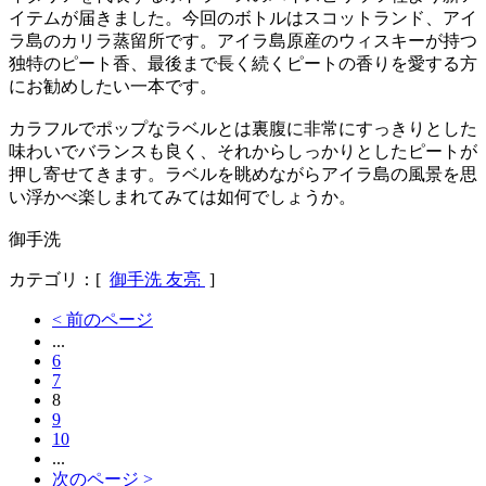
イテムが届きました。今回のボトルはスコットランド、アイ
ラ島のカリラ蒸留所です。アイラ島原産のウィスキーが持つ
独特のピート香、最後まで長く続くピートの香りを愛する方
にお勧めしたい一本です。
カラフルでポップなラベルとは裏腹に非常にすっきりとした
味わいでバランスも良く、それからしっかりとしたピートが
押し寄せてきます。ラベルを眺めながらアイラ島の風景を思
い浮かべ楽しまれてみては如何でしょうか。
御手洗
カテゴリ：[
御手洗 友亮
]
< 前のページ
...
6
7
8
9
10
...
次のページ >