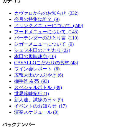
カテゴリ
カヴァロからのお知らせ (332)
今月の特集は誰？ (9)
ドリンクメニューについて (249)
フードメニューについて (145)
バーテンダーのひとり言 (119)
シガーメニューについて (9)
シェフ本田のこだわり (22)
本田の趣味趣向 (10)
CAVALLOこだわりの食材 (48)
ワイン会レポート (6)
広報太田のつぶやき (6)
御手洗 友亮 (93)
スペシャルボトル (39)
世界珍味紀行 (1)
新人達、試練の日々 (9)
イベントのお知らせ (17)
演奏スケジュール (8)
バックナンバー