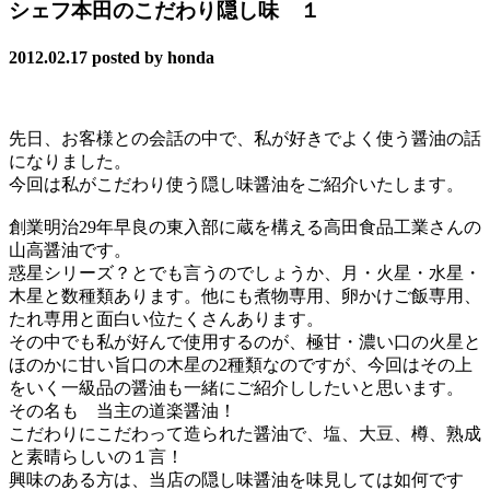
シェフ本田のこだわり隠し味 １
2012.02.17
posted by honda
先日、お客様との会話の中で、私が好きでよく使う醤油の話
になりました。
今回は私がこだわり使う隠し味醤油をご紹介いたします。
創業明治29年早良の東入部に蔵を構える高田食品工業さんの
山高醤油です。
惑星シリーズ？とでも言うのでしょうか、月・火星・水星・
木星と数種類あります。他にも煮物専用、卵かけご飯専用、
たれ専用と面白い位たくさんあります。
その中でも私が好んで使用するのが、極甘・濃い口の火星と
ほのかに甘い旨口の木星の2種類なのですが、今回はその上
をいく一級品の醤油も一緒にご紹介ししたいと思います。
その名も 当主の道楽醤油！
こだわりにこだわって造られた醤油で、塩、大豆、樽、熟成
と素晴らしいの１言！
興味のある方は、当店の隠し味醤油を味見しては如何です