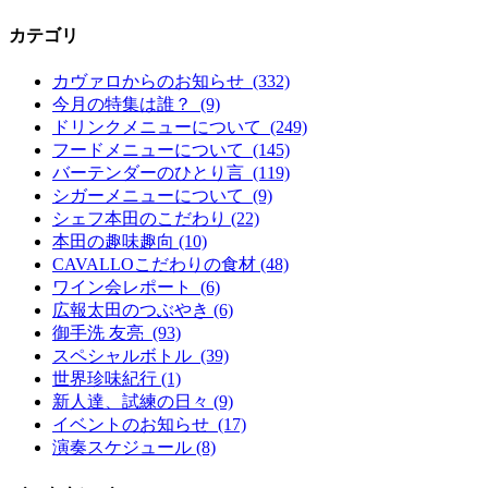
カテゴリ
カヴァロからのお知らせ (332)
今月の特集は誰？ (9)
ドリンクメニューについて (249)
フードメニューについて (145)
バーテンダーのひとり言 (119)
シガーメニューについて (9)
シェフ本田のこだわり (22)
本田の趣味趣向 (10)
CAVALLOこだわりの食材 (48)
ワイン会レポート (6)
広報太田のつぶやき (6)
御手洗 友亮 (93)
スペシャルボトル (39)
世界珍味紀行 (1)
新人達、試練の日々 (9)
イベントのお知らせ (17)
演奏スケジュール (8)