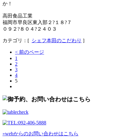
か！
高田食品工業
福岡市早良区東入部２?１８?７
０９２?８０４?２４０３
カテゴリ：[
シェフ本田のこだわり
]
< 前のページ
1
2
3
4
5
»webからのお問い合わせはこちら