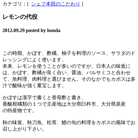
カテゴリ：[
シェフ本田のこだわり
]
レモンの代役
2012.09.29
posted by honda
この時期、かぼす、酢橘、柚子を料理のソース、サラダのド
レッシングによく使います。
本来、レモンを使うことが多いのですが、日本人の味覚に
は、かぼす、酢橘が良く合い、醤油、バルサミコと合わせ
て、魚料理、肉料理と選びません。そのなかでもカボスは多
汁で酸味が強く重宝します。
かぼすは漢字で書くと香母酢と書き、
香酸柑橘類の１つで主産地は大分県臼杵市、大分県原産
の特産物です。
秋の味覚、秋刀魚、松茸、鱧の旬の料理をカボスの風味でお
召し上がり下さい。