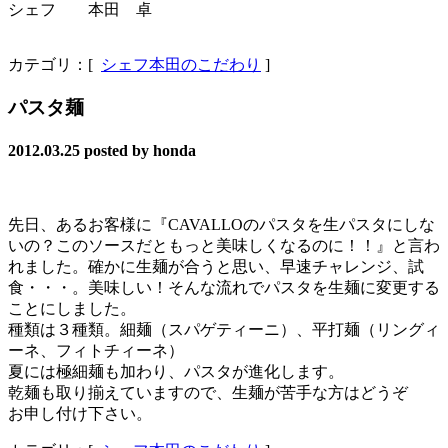
シェフ 本田 卓
カテゴリ：[
シェフ本田のこだわり
]
パスタ麺
2012.03.25
posted by honda
先日、あるお客様に『CAVALLOのパスタを生パスタにしな
いの？このソースだともっと美味しくなるのに！！』と言わ
れました。確かに生麺が合うと思い、早速チャレンジ、試
食・・・。美味しい！そんな流れでパスタを生麺に変更する
ことにしました。
種類は３種類。細麺（スパゲティーニ）、平打麺（リングィ
ーネ、フィトチィーネ）
夏には極細麺も加わり、パスタが進化します。
乾麺も取り揃えていますので、生麺が苦手な方はどうぞ
お申し付け下さい。