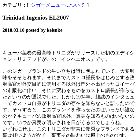
カテゴリ：[
シガーメニューについて
]
Trinidad Ingenios EL2007
2010.03.10
posted by keisuke
キューバ葉巻の最高峰トリニダがリリースした初のエディシ
ョン・リミテッドがこの「インヘニオス」です。
このシガーブランドの生い立ちは謎に包まれていて、大変興
味をそそられます。それまでカストロ議長をはじめとする政
府高官が外交目的に使用する以外は門外不出だったコイーバ
の市販化に伴い、それに変わるものをカストロ議長が作らせ
たというのが通説でした。しかし1994年、雑誌のインタビュ
ーでカストロ自身がトリニダの存在を知らないと語ったので
す。そうすると、このブランドを作らせたのはいったい誰な
のか？キューバの政府高官以外、真実を知るものはいないの
です。いつか真実が明かされる日がくるのでしょうね。
いずれにせよ、このトリニダが非常に優秀なブランドである
事は疑いようがなく、事実その味わいは極上のものです。