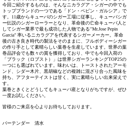
今回ご紹介するものは、そんなニカラグア・シガーの中でも
トップブランドの一つである「ドン・ペピン・ガルシア」で
す。11歳からキューバのシガー工場に従事し、キューバシガ
ー伝説のシガーローラーとなり、革命後の亡命キューバ人と
してシガー業界で最も成功した人物である'’Mr.Jose Pepin
Garcia'' 率いるニカラグアを代表するシガーメーカー。革命
後の古き良き時代の製法をそのままに、フルボディーシガー
の作り手として素晴らしい葉巻を生産しています。世界の葉
巻品評会でも数々の賞を獲得しており、中でも今回入荷の
「ブラック（ロブスト）」は世界シガーランキングTOP25の
一つにも選ばれています。味わいは、トーストされたアーモ
ンド、シダー木片、黒胡椒などの複雑に混ざり合った風味を
持ち、アフターテイストは甘く、実に素晴らしい出来栄えで
す。
葉巻ときくとどうしてもキューバ産となりがちですが、ぜひ
一度お試しください。
皆様のご来店を心よりお待ちしております。
バーテンダー 清水