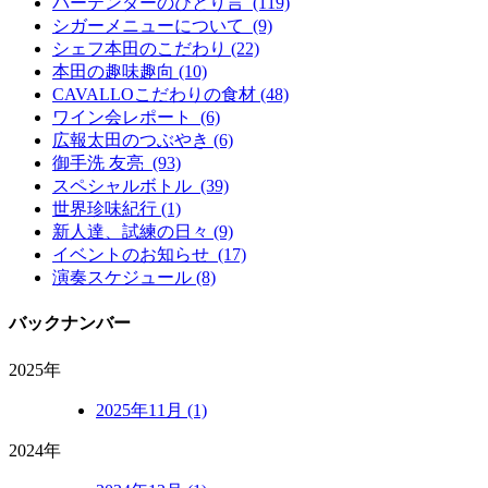
バーテンダーのひとり言 (119)
シガーメニューについて (9)
シェフ本田のこだわり (22)
本田の趣味趣向 (10)
CAVALLOこだわりの食材 (48)
ワイン会レポート (6)
広報太田のつぶやき (6)
御手洗 友亮 (93)
スペシャルボトル (39)
世界珍味紀行 (1)
新人達、試練の日々 (9)
イベントのお知らせ (17)
演奏スケジュール (8)
バックナンバー
2025年
2025年11月 (1)
2024年