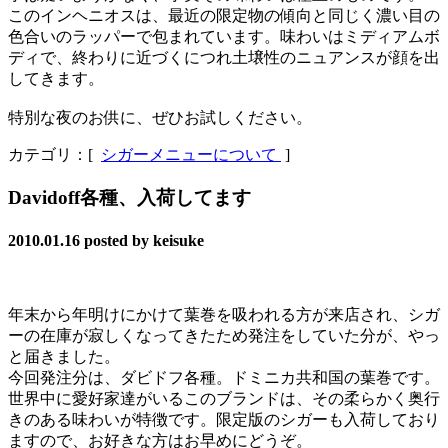
このインヘニオスは、最近の限定物の傾向と同じく濃い目の
色合いのラッパーで包まれています。味わいはミディアムボ
ディで、終わりに近づくにつれ土壌性のニュアンスが顔を出
してきます。
特別な夜のお供に、ぜひお試しください。
カテゴリ：[
シガーメニューについて
]
Davidoff各種、入荷してます
2010.01.16
posted by keisuke
年末から年明けにかけて葉巻を吸われる方が来店され、シガ
ーの在庫が寂しくなってきたため発注をしていた分が、やっ
と届きました。
今回発注分は、ダビドフ各種。ドミニカ共和国の葉巻です。
世界中に愛好家達がいるこのブランドは、その柔らかく奥行
きのある味わいが特徴です。限定版のシガーも入荷しており
ますので、お好きな方はお早めにどうぞ。