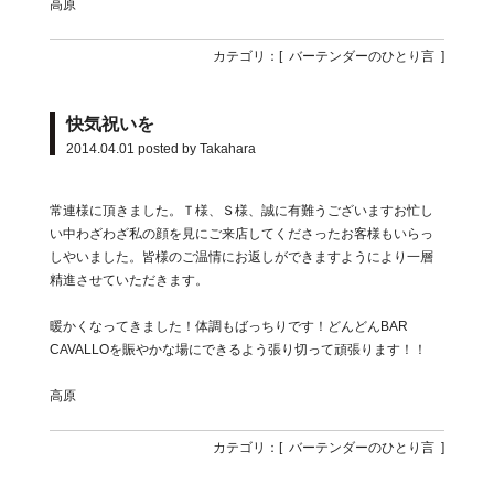
高原
カテゴリ：[
バーテンダーのひとり言
]
快気祝いを
2014.04.01
posted by Takahara
常連様に頂きました。Ｔ様、Ｓ様、誠に有難うございますお忙し
い中わざわざ私の顔を見にご来店してくださったお客様もいらっ
しやいました。皆様のご温情にお返しができますようにより一層
精進させていただきます。
暖かくなってきました！体調もばっちりです！どんどんBAR
CAVALLOを賑やかな場にできるよう張り切って頑張ります！！
高原
カテゴリ：[
バーテンダーのひとり言
]