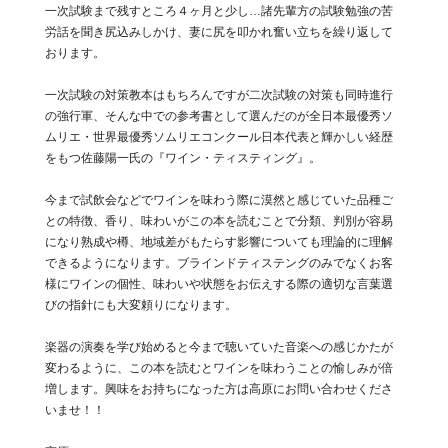
一次試験まで残すところ４ヶ月と少し…諸先輩方の試験勉強の苦
労話を聞き尻込みしかけ、妻に尻を叩かれ奮い立ちを繰り返して
おります。
一次試験の対策教本はもちろんですが二次試験の対策も同時進行
の強行軍、そんな中での参考書として選んだのが全日本最優秀ソ
ムリエ・世界最優秀ソムリエコンクール日本代表と輝かしい経歴
をもつ佐藤陽一氏の『ワイン・ティスティング』。
今まで試飲会などでワインを味わう際に漠然と感じていた品種ご
との特徴、香り、味わいがこの本を読むことで分類、判別が容易
になり熟成や樽、地域差がもたらす影響についても理論的に理解
できるようになります。ブラインドティステングのみでなくお客
様にワインの個性、味わいや状態をお伝えする際の適切な言葉選
びの指針にも大変頼りになります。
楽器の演奏を学び始めると今まで聴いていた音楽への感じかたが
変わるように、この本を読むとワインを味わうことの愉しみが倍
増します。興味をお持ちになった方は高原にお問い合わせくださ
いませ！！