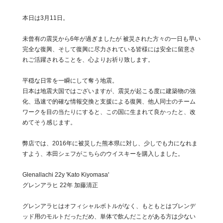
本日は3月11日。
未曾有の震災から6年が過ぎましたが 被災された方々の一日も早い
完全な復興、そして復興に尽力されている皆様には安全に留意さ
れご活躍されることを、心よりお祈り致します。
平穏な日常を一瞬にして奪う地震。
日本は地震大国ではございますが、震災が起こる度に建築物の強
化、迅速で的確な情報交換と支援による復興、他人同士のチーム
ワークを目の当たりにすると、この国に生まれて良かったと、改
めてそう感じます。
弊店では、2016年に被災した熊本県に対し、少しでも力になれま
すよう、本田シェフがこちらのウイスキーを購入しました。
Glenallachi 22y 'Kato Kiyomasa'
グレンアラヒ 22年 加藤清正
グレンアラヒはオフィシャルボトルがなく、もともとはブレンデ
ッド用のモルトだっただめ、単体で飲んだことがある方は少ない