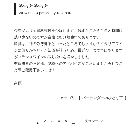
やっとやっと
2014.03.13
posted by Takahara
今年ソムリエ資格試験を受験します。残すところ約半年と時間は
残り少ないのですが合格にむけ勉強中であります。
勝算は…神のみぞ知るといったところでしょうか？イタリアワイ
ンに偏りがちだった知識を補うため、最近少しづつではあります
がフランスワインの取り扱いを増やしました
有資格者のお客様、試験へのアドバイスがございましたらぜひご
指導ご鞭撻下さいませ！
高原
カテゴリ：[
バーテンダーのひとり言
]
2
3
4
5
次のページ >
1
...