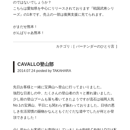
のではないでしょうか？
こちらは愛知県を中心にリリースされております『戦国武将シリ
ーズ』の1本です。売上の一部は復興支援に充てられます。
がまだせ熊本！
がんばりゃあ熊本！
カテゴリ：[
バーテンダーのひとり言
]
CAVALLO登山部
2014.07.24
posted by TAKAHARA
先日お客様と一緒に宝満山へ登山に行ってまいりました。
強烈な日差しの中、たくさんの登山者の方々と擦れ違いました。
少し前の登山ブームも落ち着いてきたようですが流石は福岡人気
No.1の宝満山、平日にも関わらず賑わっておりました。日頃の悪
しき生活習慣の賜物かなんともぐだぐだな道中でしたが何とか登
頂できました！
少し前からお客様にお声掛けしていましたがBAR CAVALLOでは私