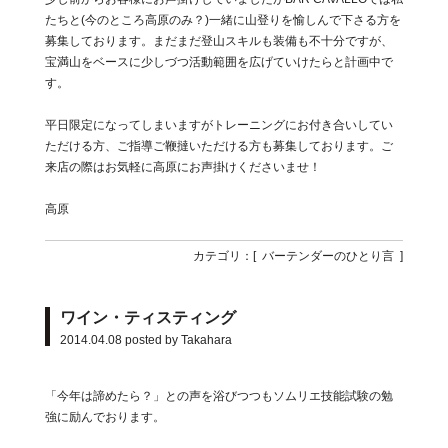
たちと(今のところ高原のみ？)一緒に山登りを愉しんで下さる方を
募集しております。まだまだ登山スキルも装備も不十分ですが、
宝満山をベースに少しづつ活動範囲を広げていけたらと計画中で
す。
平日限定になってしまいますがトレーニングにお付き合いしてい
ただける方、ご指導ご鞭撻いただける方も募集しております。ご
来店の際はお気軽に高原にお声掛けくださいませ！
高原
カテゴリ：[
バーテンダーのひとり言
]
ワイン・ティスティング
2014.04.08
posted by Takahara
「今年は諦めたら？」との声を浴びつつもソムリエ技能試験の勉
強に励んでおります。