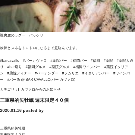
蝦夷鹿のラグー パッケリ
軟骨とスネをトロトロになるまで煮込んでます。
#barcavallo #バーカヴァロ #薬院バー #福岡バー #福岡 #薬院 #薬院大通
り #bar巡り #福岡グルメ #薬院グルメ #福岡ワインバー #薬院イタリア
ン #薬院ディナー #バーテンダー #ソムリエ #イタリアンバー #ワインバ
ー #バー飯 @ BAR CAVALLO(バー カヴァロ)
カテゴリ：[
カヴァロからのお知らせ
]
三重県的矢牡蠣 週末限定４０個
2020.01.16
posted by
三重県的矢牡蠣
週末限定４０個