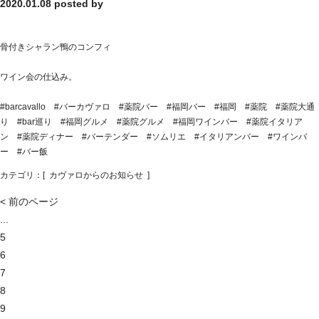
2020.01.08
posted by
骨付きシャラン鴨のコンフィ
ワイン会の仕込み。
#barcavallo #バーカヴァロ #薬院バー #福岡バー #福岡 #薬院 #薬院大通
り #bar巡り #福岡グルメ #薬院グルメ #福岡ワインバー #薬院イタリア
ン #薬院ディナー #バーテンダー #ソムリエ #イタリアンバー #ワインバ
ー #バー飯
カテゴリ：[
カヴァロからのお知らせ
]
< 前のページ
...
5
6
7
8
9