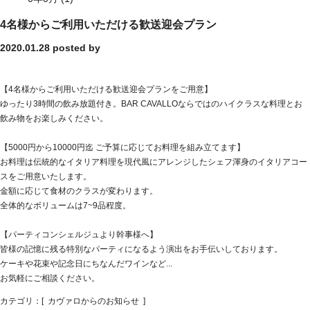
4名様からご利用いただける歓送迎会プラン
2020.01.28
posted by
【4名様からご利用いただける歓送迎会プランをご用意】
ゆったり3時間の飲み放題付き。BAR CAVALLOならではのハイクラスな料理とお
飲み物をお楽しみください。
【5000円から10000円迄 ご予算に応じてお料理を組み立てます】
お料理は伝統的なイタリア料理を現代風にアレンジしたシェフ渾身のイタリアコー
スをご用意いたします。
金額に応じて食材のクラスが変わります。
全体的なボリュームは7~9品程度。
【パーティコンシェルジュより幹事様へ】
皆様の記憶に残る特別なパーティになるよう演出をお手伝いしております。
ケーキや花束や記念日にちなんだワインなど...
お気軽にご相談ください。
カテゴリ：[
カヴァロからのお知らせ
]