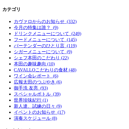
カテゴリ
カヴァロからのお知らせ (332)
今月の特集は誰？ (9)
ドリンクメニューについて (249)
フードメニューについて (145)
バーテンダーのひとり言 (119)
シガーメニューについて (9)
シェフ本田のこだわり (22)
本田の趣味趣向 (10)
CAVALLOこだわりの食材 (48)
ワイン会レポート (6)
広報太田のつぶやき (6)
御手洗 友亮 (93)
スペシャルボトル (39)
世界珍味紀行 (1)
新人達、試練の日々 (9)
イベントのお知らせ (17)
演奏スケジュール (8)