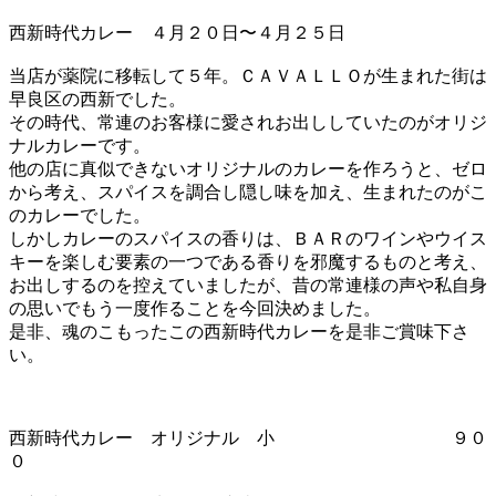
西新時代カレー ４月２０日〜４月２５日
当店が薬院に移転して５年。ＣＡＶＡＬＬＯが生まれた街は
早良区の西新でした。
その時代、常連のお客様に愛されお出ししていたのがオリジ
ナルカレーです。
他の店に真似できないオリジナルのカレーを作ろうと、ゼロ
から考え、スパイスを調合し隠し味を加え、生まれたのがこ
のカレーでした。
しかしカレーのスパイスの香りは、ＢＡＲのワインやウイス
キーを楽しむ要素の一つである香りを邪魔するものと考え、
お出しするのを控えていましたが、昔の常連様の声や私自身
の思いでもう一度作ることを今回決めました。
是非、魂のこもったこの西新時代カレーを是非ご賞味下さ
い。
西新時代カレー オリジナル 小 ９０
０