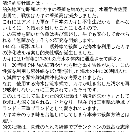
清浄的矢牡蠣とは・・・。
的矢地区で昭和3年カキの養殖を始めたのは、水産学者佐藤
忠勇で、戦後はカキの養殖高は減少しました。
これにはアメリカ軍が「日本のカキは不衛生だから、食べな
いように」と指示を出したことによるもので、
この言葉を聞いた佐藤は再び奮起し、生でも安心して食べら
れる「無菌かき」作りの研究を開始します。
1945年（昭和20年）、紫外線で殺菌した海水を利用したカキ
の浄化法を考案し的矢牡蠣が誕生しました。
カキには1時間に17-20Lの海水を体内に通過させて餌をと
り、20時間で体内の細菌や汚れを吐き出す習性があり、この
性質を利用し紫外線を1分間照射した海水の中に20時間入れ
て滅菌する紫外線滅菌浄化法が考案されました。
なお、使用する海水は流水式で、カキが吐き出した汚水を再
び吸収しないように工夫されているそうです。
このようにして生まれた的矢牡蠣は「清浄的矢かき」として
欧米にも深く知られることとなり、現在では三重県の地域ブ
ランド・三重ブランドとして愛されています。
カキ本来のうま味を台無しにしてしまう本来の殺菌方法とは
違い、
的矢牡蠣は、真珠のとれる綺麗でプランクトンの豊富な志摩