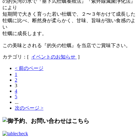
の的矢湾の水で『垂下式牡蠣養殖法』『紫外線滅菌浄化法』
により
短期間で大きく育った若い牡蠣で、２〜３年かけて成長した
牡蠣に比べ、断然身が柔らかく、甘味、旨味が強い食感のよ
い
牡蠣に成長します。
この美味とされる『的矢の牡蠣』を当店でご賞味下さい。
カテゴリ：[
イベントのお知らせ
]
< 前のページ
1
2
3
4
5
...
次のページ >