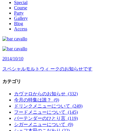
Special
Course
Party
Gallery
Blog
Access
2014/10/10
スペシャルモルトウィ ークのお知らせです
カテゴリ
カヴァロからのお知らせ (332)
今月の特集は誰？ (9)
ドリンクメニューについて (249)
フードメニューについて (145)
バーテンダーのひとり言 (119)
シガーメニューについて (9)
シェフ本田のこだわり (22)