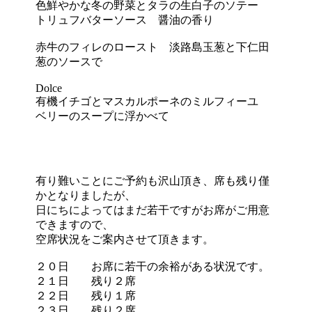
色鮮やかな冬の野菜とタラの生白子のソテー
トリュフバターソース 醤油の香り
赤牛のフィレのロースト 淡路島玉葱と下仁田
葱のソースで
Dolce
有機イチゴとマスカルポーネのミルフィーユ
ベリーのスープに浮かべて
有り難いことにご予約も沢山頂き、席も残り僅
かとなりましたが、
日にちによってはまだ若干ですがお席がご用意
できますので、
空席状況をご案内させて頂きます。
２０日 お席に若干の余裕がある状況です。
２１日 残り２席
２２日 残り１席
２３日 残り２席